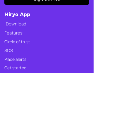
Hiryo App
Download
Features
Circle of trust
SOS
Place alerts
Get started
Who is it for
Safety Store
Shop Fly
Why Fly
Bundles
Where to use