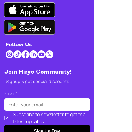
Follow Us
Join Hiryo Community!
Signup & get special discounts.
Email
*
Subscribe to newsletter to get the 
latest updates.
Sign Up Free